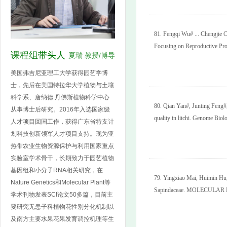
81.
Fengqi Wu# ... Chengjie 
Focusing on Reproductive Pro
课程组带头人
夏瑞 教授/博导
美国弗吉尼亚理工大学获得园艺学博
士，先后在美国特拉华大学植物与土壤
科学系、唐纳德.丹佛斯植物科学中心
80.
Qian Yan#, Junting Feng#, 
从事博士后研究。2016年入选国家级
quality in litchi. Genome Biol
人才项目回国工作，获得广东省特支计
划科技创新领军人才项目支持。现为亚
热带农业生物资源保护与利用国家重点
实验室学术骨干，长期致力于园艺植物
基因组和小分子RNA相关研究，在
79.
Yingxiao Mai, Huimin Hu, ..
Nature Genetics和Molecular Plant等
Sapindaceae. MOLECULAR P
学术刊物发表SCI论文50多篇，目前主
要研究无患子科植物花性别分化机制以
及南方主要水果花果发育调控机理等生