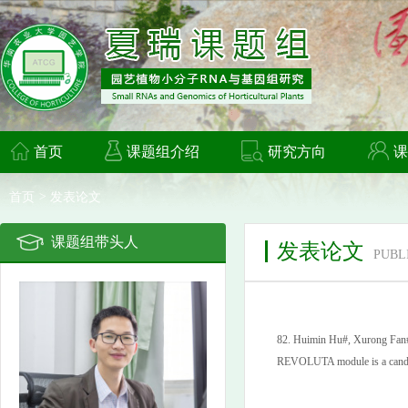
首页
课题组介绍
研究方向
课
首页
>
发表论文
课题组带头人
发表论文
PUBL
82.
Huimin Hu#, Xurong Fan#
REVOLUTA module is a candida