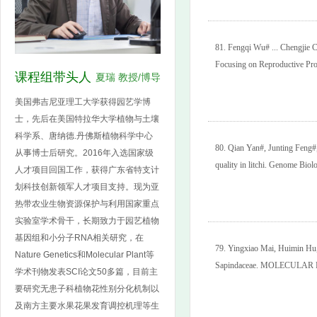
81.
Fengqi Wu# ... Chengjie 
Focusing on Reproductive Pro
课程组带头人
夏瑞 教授/博导
美国弗吉尼亚理工大学获得园艺学博
士，先后在美国特拉华大学植物与土壤
科学系、唐纳德.丹佛斯植物科学中心
80.
Qian Yan#, Junting Feng#, 
从事博士后研究。2016年入选国家级
quality in litchi. Genome Biol
人才项目回国工作，获得广东省特支计
划科技创新领军人才项目支持。现为亚
热带农业生物资源保护与利用国家重点
实验室学术骨干，长期致力于园艺植物
基因组和小分子RNA相关研究，在
79.
Yingxiao Mai, Huimin Hu, ..
Nature Genetics和Molecular Plant等
Sapindaceae. MOLECULAR P
学术刊物发表SCI论文50多篇，目前主
要研究无患子科植物花性别分化机制以
及南方主要水果花果发育调控机理等生