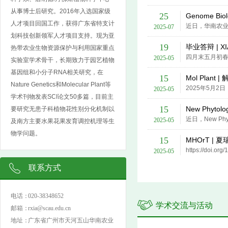
从事博士后研究。2016年入选国家级
25
Genome Bi
人才项目回国工作，获得广东省特支计
2025-07
划科技创新领军人才项目支持。现为亚
19
毕业答辩 | X
热带农业生物资源保护与利用国家重点
2025-05
实验室学术骨干，长期致力于园艺植物
基因组和小分子RNA相关研究，在
15
Mol Plan
Nature Genetics和Molecular Plant等
2025-05
学术刊物发表SCI论文50多篇，目前主
15
New Phyto
要研究无患子科植物花性别分化机制以
2025-05
及南方主要水果花果发育调控机理等生
物学问题。
15
MHOrT |
2025-05
联系方式
电话：
020-38348652
学术交流与活动
邮箱：
rxia@scau.edu.cn
地址：
广东省广州市天河五山华南农业