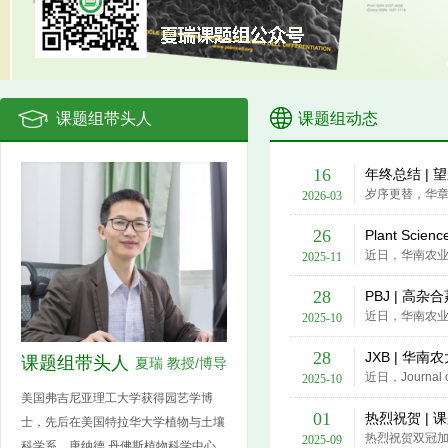
课题组带头人
课题组动态
16
年终总结 | 
2026-03
26
Plant Sci
2025-11
28
PBJ | 高杂
2025-10
28
JXB | 华
课题组带头人
夏瑞 教授/博导
2025-10
美国弗吉尼亚理工大学获得园艺学博
01
热烈祝贺 | 
士，先后在美国特拉华大学植物与土壤
2025-09
科学系、唐纳德.丹佛斯植物科学中心